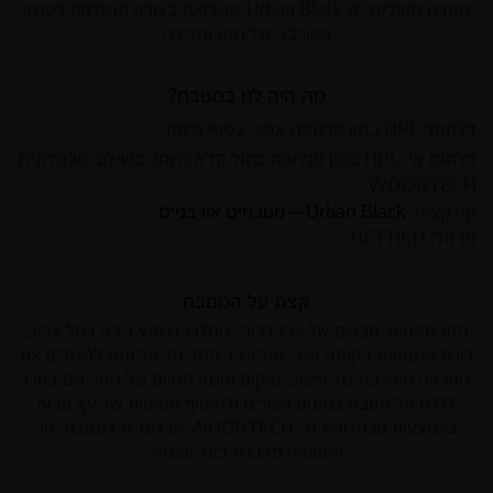
מטבח מקולקציית Urban Black שהותאם בצורה מושלמת לסגנון
האורבני של הזוג והדירה
מה היה לנו במטבח?
דלתות: HPL בגוון פנלופה אפור כסוף מיוחד
דלתות אי: HPL בגוון פנלופה כחול קלא מיוחד בשילוב טכנולוגית
WOODTECH
קולקציה:
Urban Black – מטבחים אורבניים
פרזול: HETTICH
קצת על המטבח
הזוג מקסים, חברים של ארז ברוכי, החלו בשיפוץ דירה בתל אביב,
דירת פנטהאוז בקומה ה-9, מול כיכר המדינה. על מנת להשלים את
המראה האורבני של עיצוב, מיקום וסגנון החיים של הזוג, הם בחרו
ללכת על מטבח בגוונים אפורים ולהוסיף חמימות של עץ טבעי
באמצעות טכנולוגית ה- WOODTECH הבלעדית למטבחי זיו.
התוצאה מדברת בעד עצמה.