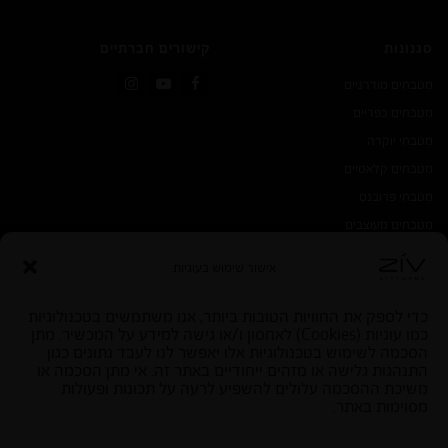
סגנונות
קישורים חברתיים
מטבחים מודרניים
Instagram
YouTube
Facebook
מטבחים כפריים
מטבחי יוקרה
מטבחים קלאסיים
מטבחי פרובנס
מטבחים מעוצבים
אישור שימוש בעוגיות
כדי לספק את החוויות הטובות ביותר, אנו משתמשים בטכנולוגיות
כמו עוגיות (Cookies) לאחסון ו/או גישה למידע על המכשיר. מתן
הסכמה לשימוש בטכנולוגיות אלו יאפשר לנו לעבד נתונים כגון
התנהגות גלישה או מזהים ייחודיים באתר זה. אי מתן הסכמה או
SEO by start
|
בניית אתרי וורדפרס
משיכת ההסכמה עלולים להשפיע לרעה על תכונות ופעולות
כל הזכויות שמורות למטבחי זיו - מגשימים מטבחים
מסוימות באתר.