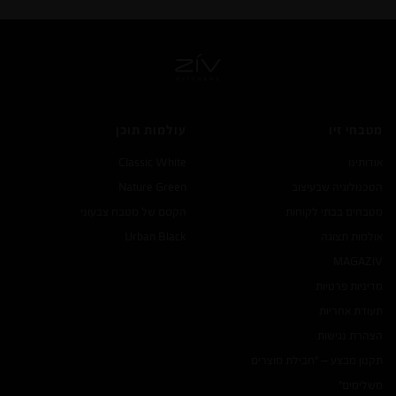
מטבחי זיו
עולמות תוכן
אודותינו
Classic White
הטכנולוגיה שבעיצוב
Nature Green
מטבחים בבתי לקוחות
הקסם של מטבח צבעוני
אולמות תצוגה
Urban Black
MAGA
ZIV
מדיניות פרטיות
תעודת אחריות
הצהרת נגישות
תקנון מבצע – "חבילת מוצרים
משלימים"