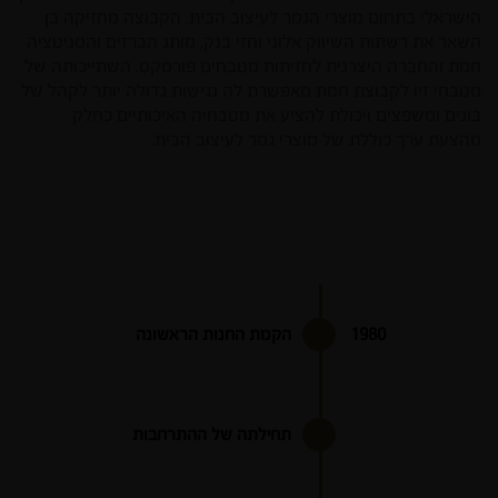
הישראלי בתחום מוצרי הגמר לעיצוב הבית. הקבוצה מחזיקה בן
השאר את רשתות השיווק אלוני וחזי בנק, מותג הברזים והסניטציה
חמת והחברה היצרנית לחזיתות מטבחים פורמקס. השתייכותה של
מטבחי זיו לקבוצת חמת מאפשרת לה נגישות גדולה יותר לקהל של
בונים ומשפצים ויכולת להציע את מטבחיה האיכותיים כחלק
מהצעת ערך כוללת של מוצרי גמר לעיצוב הבית.
1980
הקמת החנות הראשונה
ב- 1980 נפתחה החנות הראשונה. חנות בת
60-70 מ"ר ברמת השרון. המטבחים
העיקריים שנמכרו באותה תקופה היו
המטבחים הכפריים.
תחילתה של ההתרחבות
כדי לייצר את הבולטות הנדרשת למותג
בראשיתו, השקיעה זיו בביתן מרשים במרכז
הבנייה הישראלי, מהלך שהניב קשר עם