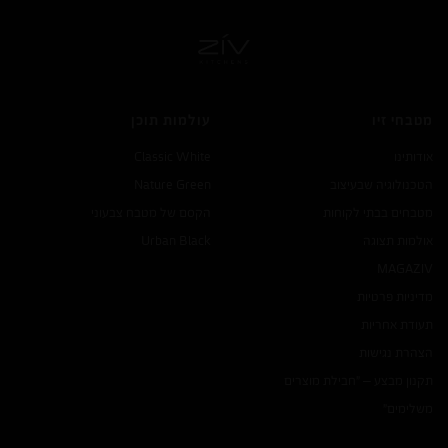
מטבחי זיו
עולמות תוכן
אודותינו
Classic White
הטכנולוגיה שבעיצוב
Nature Green
מטבחים בבתי לקוחות
הקסם של מטבח צבעוני
אולמות תצוגה
Urban Black
MAGA
ZIV
מדיניות פרטיות
תעודת אחריות
הצהרת נגישות
תקנון מבצע – "חבילת מוצרים
משלימים"