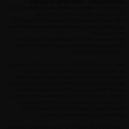
מגשימים מטבחים - החלום שלכם, הביצוע שלנו
היום הלקוח הוא שחקן מרכזי, המוביל בסינרגיה עם מעצבי הבית
של זיו, את עיצוב המטבח מההדמיה אל המציאות.
תהליך העבודה מתבצע תוך כדאי שיח מתמיד בין רצונות הלקוח
ומגוון היכולות, החומרים, הטכנולוגיות והאפשרויות שאנשי המקצוע
שלנו מנגישים בפניו.
תהליך עבודה זה ייחודי לזיו, ומגלם את ליבת התפיסה הערכית
והפילוסופית שעומדת מאחורי הרצון שלנו להגיע למוצר מוגמר
בהרמוניה מלאה עם לקוחותינו.
כאשר אתם נכנסים לעולם של זיו, אתם נכנסים לעולם אינטראקטיבי
שבו אתם הופכים למעצבים ואנחנו נותנים לכם את הבמה
ומשמשים עבורם מנטורים מקצועיים להגשמת המטבח האידיאלי
שלכם. אנו מודעים שהמטבח יותר מכל חלק אחר בבית, מגלם את
אופיו של העומל בו, לכן במקביל להשראה מטרנדים ואופנות
משתנות, המטבח צריך להישאר נאמן לאופיו של בעליו ולהוות אי של
יציבות עיצובית בעולם משתנה. אנו עומדים לרשותכם על מנת
להעניק לכם את הביטחון ביצירה של החלל העדכני, הנכון
והאולטימטיבי עבורכם שישרת אתכם שנים רבות.
בשנת 2021 נרכשה מטבחי זיו ע"י קבוצת חמת שמובילה את השוק