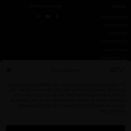
סגנונות
קישורים חברתיים
מטבחים מודרניים
Instagram
YouTube
Facebook
מטבחים כפריים
מטבחי יוקרה
מטבחים קלאסיים
מטבחי פרובנס
מטבחים מעוצבים
אישור שימוש בעוגיות
כדי לספק את החוויות הטובות ביותר, אנו משתמשים בטכנולוגיות
כמו עוגיות (Cookies) לאחסון ו/או גישה למידע על המכשיר. מתן
הסכמה לשימוש בטכנולוגיות אלו יאפשר לנו לעבד נתונים כגון
התנהגות גלישה או מזהים ייחודיים באתר זה. אי מתן הסכמה או
SEO by start
|
בניית אתרי וורדפרס
משיכת ההסכמה עלולים להשפיע לרעה על תכונות ופעולות
כל הזכויות שמורות למטבחי זיו - מגשימים מטבחים
מסוימות באתר.