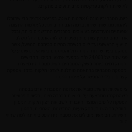
לאישיות הלקוח, פרקטיות מרבית ועיצוב מתקדם.
כיום, מטבחי זיו מונה 6 אולמות תצוגה, בפריסה ארצית כדי שתוכלו
ליהנות מנגישות ושירות ברמה הגבוהה ביותר. כל אולמות התצוגה
אופנתיים ומעודכנים בעיצובים ובטרנדים החדשניים ביותר, ובכל
אחד מהם ממתין צוות מיומן ואיכותי שילווה אתכם החל משלב
הייעוץ הראשוני ועד ליום הגשמת החלום בביתכם. המפעל, אשר
ממוקם בעיר שדרות הינו הגדול והמתקדם בישראל, ומשתרע על
פני שטח של 24,000 מ"ר. במפעל אמצעי המיכון החדישים
והמתקדמים ביותר בשוק המטבחים. רשת מטבחי זיו מייצרת
ומספקת מטבחים בהתאמה מוחלטת לצרכי הלקוח. בזמני אספקה
קצרים, מבלי להתפשר על איכות הגימור.
צי משאיות הרשת, מוביל את ארונות המטבח ליעדם בבטחה
כשהתקנתו מתבצעת על ידי צוות הרכבה מיומן, בליווי סופרווייזר
המפקח על טיב המוצר והעבודה לשביעות רצון הלקוח. הניסיון
והוותק רב השנים, המקצועיות, החדשנות, האחריות, המגוון
והשירות, הם אשר מובילים את מטבחי זיו והופכים אותה למה שהיא
היום.