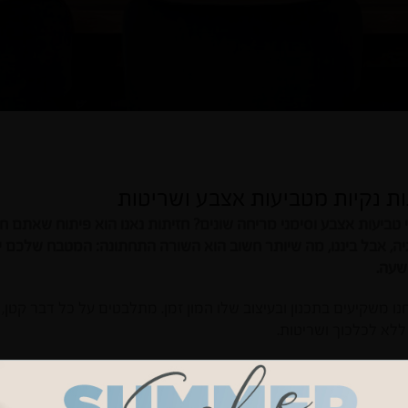
ות נקיות מטביעות אצבע ושריטות
 טביעות אצבע וסימני מריחה שונים? חזיתות נאנו הוא פיתוח שאתם ח
יה, אבל ביננו, מה שיותר חשוב הוא השורה התחתונה: המטבח שלכם י
שעה.
ו משקיעים בתכנון ובעיצוב שלו המון זמן. מתלבטים על כל דבר קטן,
ללא לכלכוך ושריטות.
 לא מעט את מפתחי החומרים, שביקשו להקל ולייצר פתרון שיאפשר
ן אינסופי.