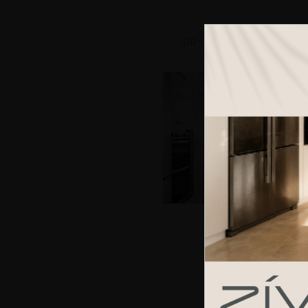
ן ברונזה. האי בשילוב ווד-טק.