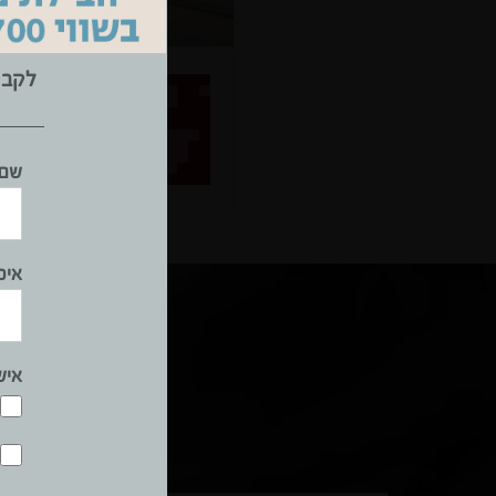
לקבל
regev
שם 
אימ
איש