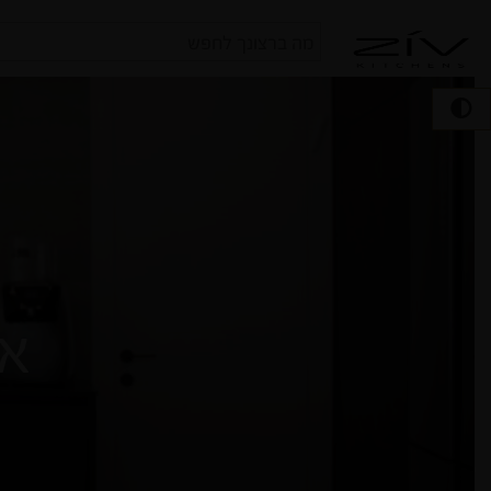
חיפוש
עבור:
אל