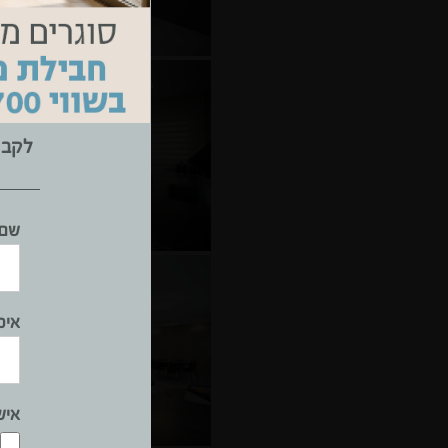
לקבל
שם 
אימ
איש