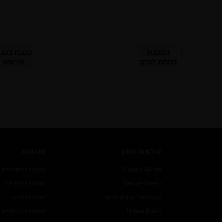
המטבח
מטבח בסגנו
מתחת לגרם
אירופאי
המדרגות
סקנדינבי
עולמות תוכן
סגנונות
Classic White
מטבחים מודרניים
Nature Green
מטבחים כפריים
הקסם של מטבח צבעוני
מטבחי יוקרה
Urban Black
מטבחים קלאסיים