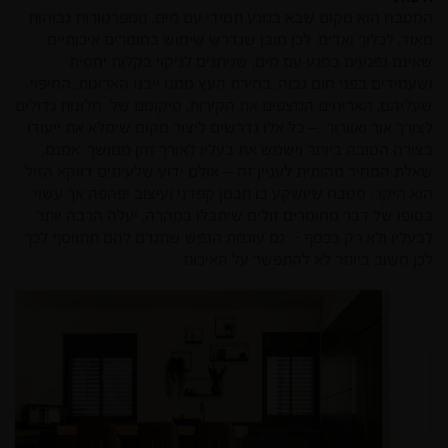
המטבח הוא מקום שבא במגע תמידי עם מים, טמפרטורות גבוהות
מאוד, לכלוך ואדים. לכן מובן שנדרש שימוש בחומרים איכותיים
שאינם נפגעים במגע עם מים, שניתנים לניקוי בקלות יחסית
ושעמידים בפני חום גבוה. בחירת העץ ממנו ייבנו הארונות, החיפוי
שעליהם, האריחים המצפים את הקירות, מיקומם של חלונות גדולים
לצורך אור ואוורור – כל אלו נדרשים ליצור מקום שימלא את ייעודו
בצורה הטובה ביותר וישמש את בעליו לאורך זמן ממושך. אמנם,
שאלת המחיר מהותית לעניין זה – אולם ידוע שלעיתים דווקא הזול
הוא היקר: מטבח שיושקע בו תכנון קפדני ועיצוב יפהפה אך עשוי
בסופו של דבר מחומרים זולים שיתבלו במהרה, יעלה הרבה יותר
לבעליו ולא רק בכסף - גם עוגמת הנפש שתגרם להם תתווסף לכך.
לכן חשוב ביותר לא להתפשר על האיכות.