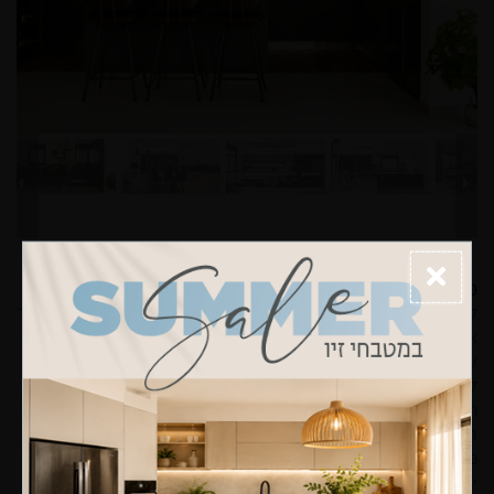
פונקציונאליות
למטבח יש תפקיד ברור: עליו להיות מתאים ונוח לאחסון מזון בקירור
או במקום יבש, עליו להיות מותאם לבישול ואפיה, יש צורך במשטחי
עבודה ובמקום למוצרי חשמל שונים וכן רצוי שיהיה בו מרחב נוסף
לישיבה – פרט לחדר האוכל המרכזי של הבית. כל אלו דורשים
תכנון מוקפד ומדוקדק של המקום, על מנת לנצל את השטח בצורה
המיטבית ובעיקר כדי לאפשר תפקוד בנוחות מקסימלית: לדוגמא,
פריטים חגיגיים שהנם בשימוש לעיתים רחוקות יאוחסנו בארון גבוה
יותר, ואילו פריטים בשימוש יום-יומי יאוחסנו בארון הנמצא בהישג