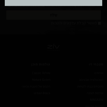
אני מאשר/ת שקראתי והסכמתי עם
מדיניות הפרטיות באתר
.
שלח
מאשר
מאשר קבלת עדכונים והטבות
קבלת
עדכונים
והטבות
מטבחי זיו
עולמות תוכן
אודותינו
Classic White
הטכנולוגיה שבעיצוב
Nature Green
מטבחים בבתי לקוחות
הקסם של מטבח צבעוני
אולמות תצוגה
Urban Black
MAGA
ZIV
מדיניות פרטיות