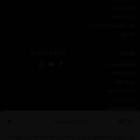
תעודת אחריות
הצהרת נגישות
תקנון מבצע – "חבילת מוצרים
משלימים"
סגנונות
קישורים חברתיים
מטבחים מודרניים
Instagram
YouTube
Facebook
מטבחים כפריים
מטבחי יוקרה
מטבחים קלאסיים
מטבחי פרובנס
מטבחים מעוצבים
אישור שימוש בעוגיות
כדי לספק את החוויות הטובות ביותר, אנו משתמשים בטכנולוגיות