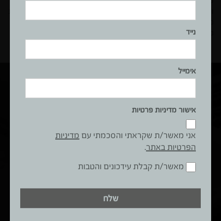
וכלים נאים מרחיבים דעתו של האדם". אין ספק שעבודה טריוויאלית
כהכנת ארוחה משפחתית תקבל מימד נוסף של הנאה ומשמעות,
נייד
כשהיא נעשית במקום נעים, נוח ואיכותי.
אימייל
חולמים על מטבח בסגנון מודרני?
אישור מדיניות פרטיות
קבעו פגישת הכוונה וייעוץ ללא התחייבות
שם
אני מאשר/ת שקראתי והסכמתי עם
מדיניות
מלא
הפרטיות באתר
.
נייד
מאשר/ת קבלת עידכונים והטבות
אימייל
שלח