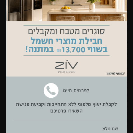
יד. כמו-כן שאלת השימוש בארונות עמוקים לעומת מגירות, מיקומם
של מוצרי החשמל, האם ייעשה שימוש במדיח כלים – כל אלו ועוד
פרטים רבים אחרים אמורים להיות מונחים על שולחן התכנון, כך
שבסופו של דבר מי שיעבוד במטבח ייהנה מחוויה נעימה ונוחה. אין
ספק שתהיה לכך השפעה על איכות התבשילים שייצאו משם!
אסתטיקה
בניגוד לעיצוב המיושן, שהעדיף לתחום את המטבח ולהפרידו
מהחלל המרכזי של הבית, העיצוב המודרני מעדיף בדרך כלל
חללים גדולים ופתוחים ושילוב של מטבח ופינת-אוכל קרובים זה
לזה. לכן המטבח צריך להיות לא רק איכותי ויעיל אלא גם נאה
במראהו. ניתן לבחור בין מגוון גדול מאוד של אפשרויות – עיצוב
מודרני או כפרי, גוונים בהירים וקרירים או גוונים חמים, שילוב
אלומיניום או זכוכית שיגוונו את העץ המוכר – כל אפשרות יכולה
לפרטים חייגו
להיות טובה וראויה, ובלבד שנעשית תוך מחשבה והתאמה לטעמם
של בעלי הבית ולאווירה שהם מעוניינים ליצור. בעוד שבסעיף
לקבלת יעוץ טלפוני ללא התחייבות וקביעת פגישה
האיכות רצוי מאוד לא להתפשר גם במחיר גבוה, דווקא סעיף
השאירו פרטיכם
האסתטיקה פורש פתרונות מגוונים ליופי וייחודיות בעלויות סבירות:
לדוגמא, לעיתים שילוב מעניין של צבעי ארונות-המטבח ואריחי
הקרמיקה המחפים את הקירות, הוא שעושה את העבודה ומעניק
שם מלא
מראה ייחודי שובה-עין. אכן, כמאמר הפתגם העתיק, "דירה נאה