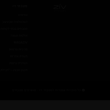
מטבחי זיו
אודותינו
הטכנולוגיה שבעיצוב
מטבחים בבתי לקוחות
אולמות תצוגה
MAGA
ZIV
מדיניות פרטיות
תעודת אחריות
הצהרת נגישות
תקנון מבצע – "חבילת 
כל הזכויות שמורות למטבחי זיו - מגשימים מטבחים