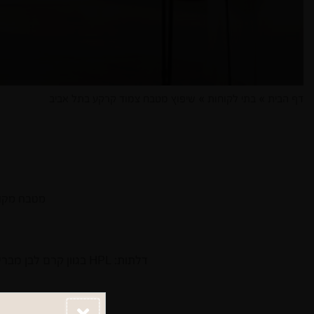
דף הבית
»
בתי לקוחות
»
שיפוץ מטבח צמוד קרקע בתל אביב
מטבח מקולקציית Classic White שבעזרת שיפוץ נכו
דלתות: HPL בגוון קרם לבן מבריק