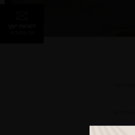
לפגישת ייעוץ
עם מעצב/ת