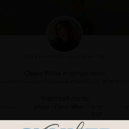
טלי זרחיה פרומוביץ – אדריכלות ועיצוב פנים
מטבח מקולקציית Classic White
ן ומדויק אפשר חלל מרשים, פתוח וגדול
מה היה לנו במטבח?
קולקציה:
Classic White – מטבחים
פרזול: HETTICH
H
לבנים