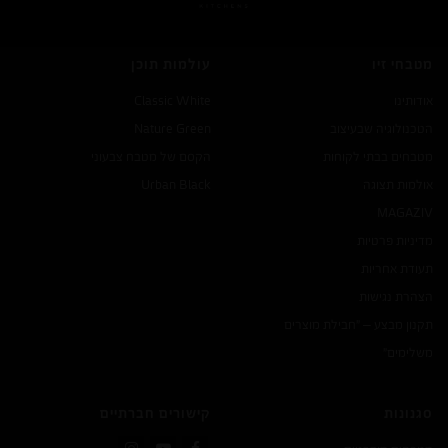
מטבחי זיו
עולמות תוכן
אודותינו
Classic White
הטכנולוגיה שבעיצוב
Nature Green
מטבחים בבתי לקוחות
הקסם של מטבח צבעוני
אולמות תצוגה
Urban Black
MAGA
ZIV
מדיניות פרטיות
תעודת אחריות
הצהרת נגישות
תקנון מבצע – "חבילת מוצרים
משלימים"
סגנונות
קישורים חברתיים