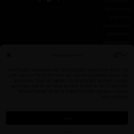
מטבחים מודרניים
Instagram
YouTube
Facebook
מטבחים כפריים
מטבחי יוקרה
מטבחים קלאסיים
מטבחי פרובנס
מטבחים מעוצבים
אישור שימוש בעוגיות
כדי לספק את החוויות הטובות ביותר, אנו משתמשים בטכנולוגיות
כמו עוגיות (Cookies) לאחסון ו/או גישה למידע על המכשיר. מתן
הסכמה לשימוש בטכנולוגיות אלו יאפשר לנו לעבד נתונים כגון
התנהגות גלישה או מזהים ייחודיים באתר זה. אי מתן הסכמה או
משיכת ההסכמה עלולים להשפיע לרעה על תכונות ופעולות
מסוימות באתר.
|
SEO by start
אישור
דחייה
בניית אתרי וורדפרס