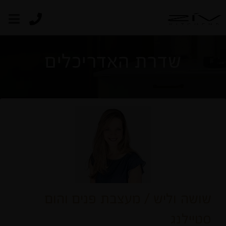
שדרת האדריכלים
שושה וליש
/ מעצבת פנים והום
סטיילנג