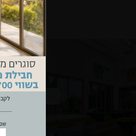
12
/
12
←
לקבל
שם 