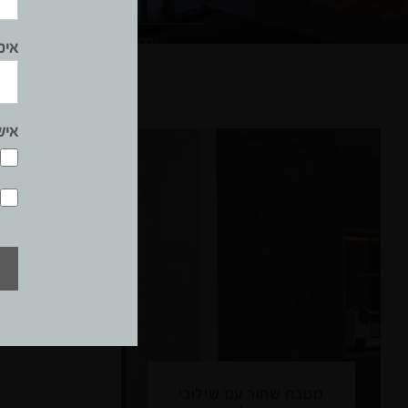
אימ
איש
מטבח שחור עם שילובי