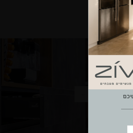
←
2
/
12
יכם