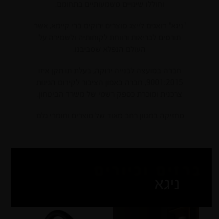
וחוללו שינויים משמעותיים בתחומם.
"ניגא" דואגים לייצג מוצרים ירוקים ברי קיימא, אשר
תורמים לבריאות ורווחת לקוחותיה ולשמירה על
העולם הנפלא שסביבנו.
חברה במועצה לבנייה ירוקה, בעלת תו תקן איזו
9001:2015, חברה באמון הציבור לקידום הגינות
צרכנית ומוכרת כספק רשמי של משרד הביטחון.
מחזיקה במגוון רחב מאוד של מוצרים וחומרי גלם.
ברזים וכיורים
ניגא