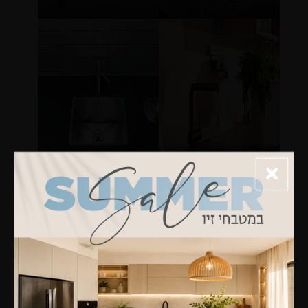
ברז לינוס שחור מט
זירוקס 550