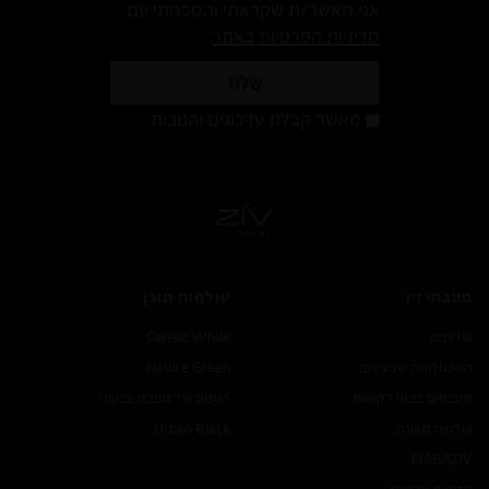
אני מאשר/ת שקראתי והסכמתי עם
מדיניות הפרטיות באתר
.
שלח
מאשר
מאשר קבלת עדכונים והטבות
קבלת
עדכונים
והטבות
מטבחי זיו
עולמות תוכן
אודותינו
Classic White
הטכנולוגיה שבעיצוב
Nature Green
מטבחים בבתי לקוחות
הקסם של מטבח צבעוני
אולמות תצוגה
Urban Black
MAGA
ZIV