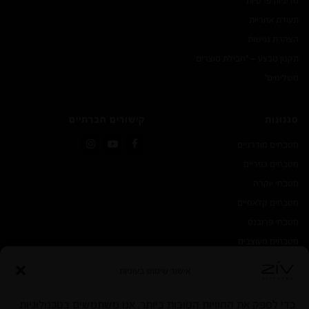
מדיניות פרטיות
תעודת אחריות
הצהרת נגישות
תקנון מבצע – "חבילת מוצרים
משלימים"
סגנונות
קישורים חברתיים
מטבחים מודרניים
Instagram
YouTube
Facebook
מטבחים כפריים
מטבחי יוקרה
מטבחים קלאסיים
מטבחי פרובנס
מטבחים מעוצבים
אישור שימוש בעוגיות
כדי לספק את החוויות הטובות ביותר, אנו משתמשים בטכנולוגיות