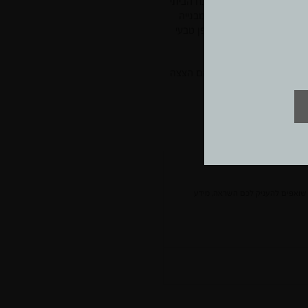
בביקושים לשדרוג המטבח הביתי
יים ולאו דווקא כחלק מבנייה
י שיא, וזה התחבר באופן טבעי
ים באולם התצוגה החדש הם הצצה
נו שואפים להעניק לכם השראה, מידע