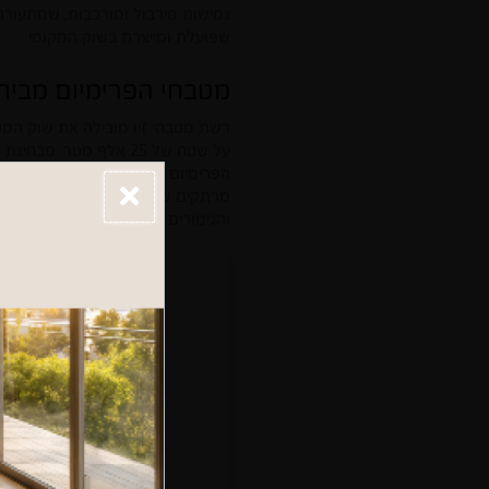
גמישות סירבול ומורכבות, שמתעורר
שפועלת ומייצרת בשוק המקומי.
מטבחי הפרימיום מבית ZIV SOLO חושפים את חזית הטכנולוגיה בתחום המטבחים בע
על שטח של 25 אלף מטר.
הפרימיום
מרתקים של גימורים ובהשוואה למטבח
והגימורים.