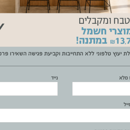
Click to accept marketing cookies and enable this
content
ת יעוץ טלפוני ללא התחייבות וקביעת פגישה השאירו פרט
מלא
נייד
תיים
שרת למטבחי הפרימיום היוקרתיים להשתלב בתכניות אדריכליות ולתת בכך 
ייל
התצוגה החדש הוא אולם רחב ידיים, שבפתיחתו הושקעו 6 מיליון שקל, והוא מאפשר התנ
ו:
"השנה האחרונה היתה שנה מאתגרת במיוחד, וגרמה לשינוי מהותי בהתנהג