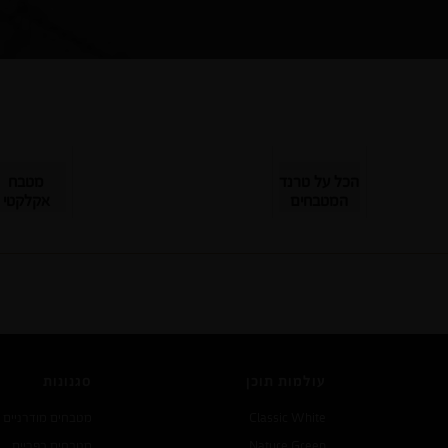
הכל על טרנד
מטבח
המטבחים
אקלקטי
השחורים
שתופס
תאוצה
עולמות תוכן
סגנונות
Classic White
מטבחים מודרניים
Nature Green
מטבחים כפריים