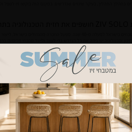
ים במהלך התהליך, בעיקר שינויים שנדרשים. במקום הזה ביקשו זיו לטפל 
ולם
רשת מטבחי זיו מובילה את שוק המטבחים בישראל למעלה מ-40 שנה. מפעל החברה 
 מבחינת מיכון וטכנולוגיה יש בידה את כל הנדרש כדי לעצב ולייצר מטבחי פרימיום 
 מבית ZIV SOLO חושפים את חזית הטכנולוגיה בתחום המטבחים בעולם, מנגישים ללקוח חומר
י יוקרה מייבוא הם נגישים יותר בתג המחיר שמוצמד להם, אך לא נופלים כ