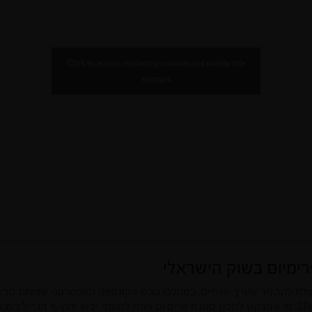
Click to accept marketing cookies and enable this
content
ימיום בשוק הישראלי
לח לתהליך שערך שנתיים, במהלכו גובש הקונספט האסטרטגי שפותח סביב
בשוק הישראלי, תחת השם ZIV SOLO. מי שמבקש לתכנן מטבח פרימיום פונה למותגי ייבוא והקושי הג