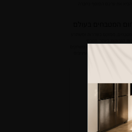
ולהביא את ערכם המוסף כחברה
מהגדולים בישראל, לייצור מטבחים, ממוקם בשדרות ומשתרע
ברמות הגבוהות ביותר. מטבחי
י פרימיום יוקרתיים, מאפשרים לו משחקים
הוא זה ברמות האיכות, העיצובים