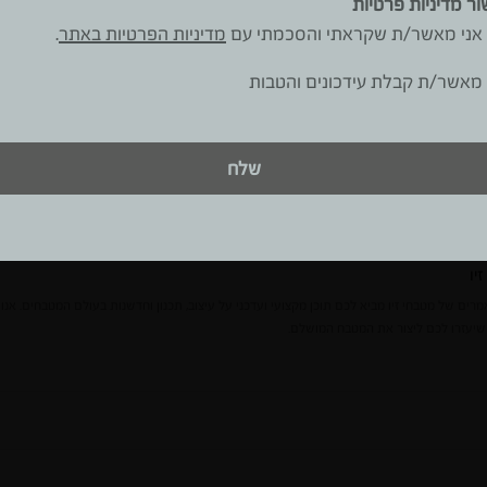
 המטבח והפכה אותו למוקד. קטגוריית המטבחים רשמה עלייה משמעותית 
ור מדיניות פרטיות
צמחו ברשת בשנה האחרונה בעשרות אחוזים, בעיקר בקרב משפרי המטבח הק
אני מאשר/ת שקראתי והסכמתי עם
מדיניות הפרטיות באתר
.
בר בצמיחה שלא הרגשנו מעולם, בפרט בשוק מטבחי הפרימיום שהגיע לביקוש
מאשר/ת קבלת עידכונים והטבות
קים. מה שרואים על מסלולי התצוגה זולג גם את חללי הבית הפרטי. המטבח
ת ומאפיינות את עולם העיצוב והלייפסטייל.
שלח
ילוא ועמית עמרם.
יה פיתוח
יו
מרים של מטבחי זיו מביא לכם תוכן מקצועי ועדכני על עיצוב, תכנון וחדשנות בעולם המטבחים. א
שיעזרו לכם ליצור את המטבח המושלם.