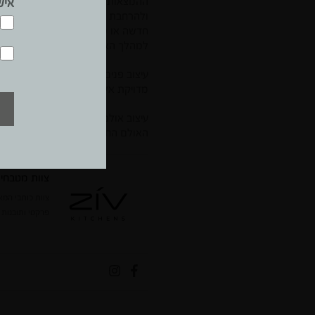
ההמצאות הממושכת בבית הדגישה את
איש
ולהרחבת המטבח. מכירות המטבחים 
חדשה או מעבר למגורים חדשים. מדו
למהלך האסטרטגי שלנו ZIV SOLO שבחר לתת מקום למטבחי פרימיום במחירים תחרותיים".
עיצוב פנים ואופנה הם עולמות משי
מדויקת אל המגמות הבולטות שמכתיבו
עיצוב אולם התצוגה והמטבחים: לי מ
האולם החדש ממוקם ברחוב גלגלי הפלדה 11, הרצל
צוות מטבחי ז
צוות כותבי המא
פרקטי ותובנות 