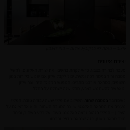
עיצוב – נעמה לוי ברקוביץ, צילום – סוזי לוינסון
יצירת איזונים
מעבר לבחירה בצבע, כדאי לקחת בחשבון את יצירת האיזונים. למשל-
מטבח ורוד בנימה רכה ונשית, יכול לקבל איזון אם יפגוש בקירות בטון
חשופים, במראה אורבני מתריס. המפגש המנוגד הזה יוצר איזון
ומאפשר להשתמש בצבע, מבלי שזה ישתלט על החלל.
כשמדובר
במטבח שחור
, השילוב עם פליז יעשה עבודה טובה. הפליז
מעצים את המראה האלגנטי שיוצר המטבח השחור, והוא אחראי גם על
העידון – הפליז הזהוב נראה כאלמנט מעודן על רקע השחור, וביחד
נוצר מראה מאוזן, כזה שנראה מדויק והרמוני.