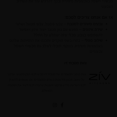
מכשירי חשמל בצבעוניות מיוחדת ובכך להדגיש עוד את השילוב
הצבעוני.
אז אם אנחנו צריכים לסכם:
צבעים מיוחדים למטבח
– צבעי פסטל, צבעי מטאל ושחור.
יצירת איזונים
– מפגש עם גוון מנוגד ייצור איזון ויאפשר
להשתמש בצבע, מבלי שזה ישתלט על החלל.
שילוב סמלי
– בחרו בשני מוקדים ותכננו את החזיתות שלהם
בצבעוניות מיוחדת. בנוסף, תוכלו לשלב גם מכשירי חשמל
צבעוניים.
צוות מטבחי זיו
צוות כותבי המאמרים של מטבחי זיו מביא לכם תוכן מקצועי ועדכני
על עיצוב, תכנון וחדשנות בעולם המטבחים. אנו שואפים להעניק
לכם השראה, מידע פרקטי ותובנות שיעזרו לכם ליצור את המטבח
המושלם.