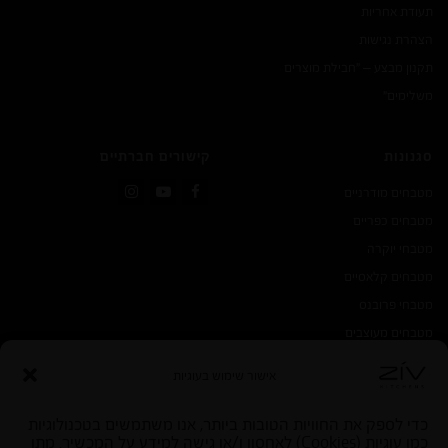
תעודת אחריות
הצהרת נגישות
תקנון מבצע – "חבילת מוצרים
משלימים"
סגנונות
קישורים חברתיים
מטבחים מודרניים
Instagram
YouTube
Facebook
מטבחים כפריים
מטבחי יוקרה
מטבחים קלאסיים
מטבחי פרובנס
מטבחים מעוצבים
אישור שימוש בעוגיות
כדי לספק את החוויות הטובות ביותר, אנו משתמשים בטכנולוגיות
כמו עוגיות (Cookies) לאחסון ו/או גישה למידע על המכשיר. מתן