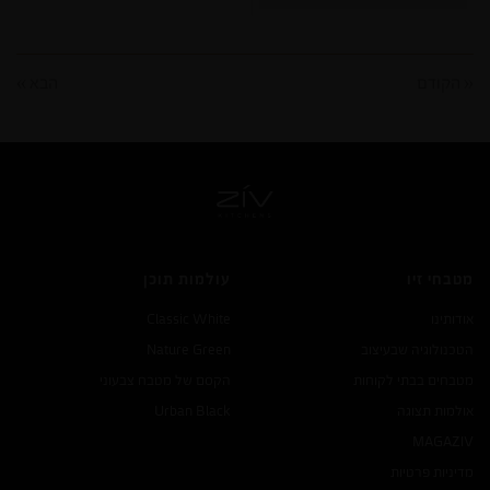
« הקודם
הבא »
מטבחי זיו
עולמות תוכן
אודותינו
Classic White
הטכנולוגיה שבעיצוב
Nature Green
מטבחים בבתי לקוחות
הקסם של מטבח צבעוני
אולמות תצוגה
Urban Black
MAGA
ZIV
מדיניות פרטיות